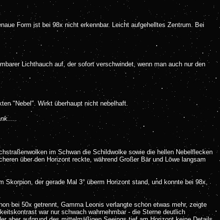
enaue Form ist bei 98x nicht erkennbar. Leicht aufgehelltes Zentrum. Bei
hmbarer Lichthauch auf, der sofort verschwindet, wenn man auch nur den
kten "Nebel". Wirkt überhaupt nicht nebelhaft.
k.....
lchstraßenwolken im Schwan die Schildwolke sowie die hellen Nebelflecken
Scheren über den Horizont reckte, während Großer Bär und Löwe langsam
im Skorpion, der gerade Mal 3° überm Horizont stand, und konnte bei 98x,
hon bei 50x getrennt, Gamma Leonis verlangte schon etwas mehr, zeigte
gkeitskontrast war nur schwach wahrnehmbar - die Sterne deutlich
er aber aufgrund des mittelmäßigen Seeings tief am Horizont keine Details