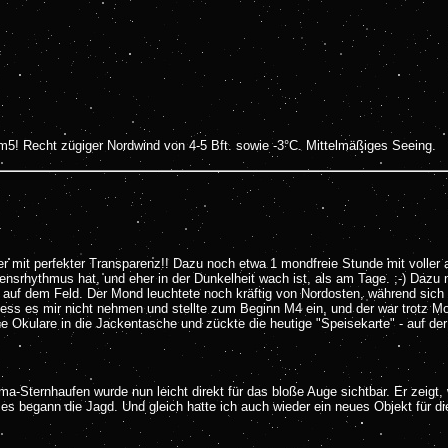
5! Recht zügiger Nordwind von 4-5 Bft. sowie -3°C. Mittelmäßiges Seeing.
 mit perfekter Transparenz!! Dazu noch etwa 1 mondfreie Stunde mit voller 
nsrhythmus hat, und eher in der Dunkelheit wach ist, als am Tage. ;-) Dazu n
e auf dem Feld. Der Mond leuchtete noch kräftig von Nordosten, während sich
iess es mir nicht nehmen und stellte zum Beginn M4 ein, und der war trotz M
ine Okulare in die Jackentasche und zückte die heutige "Speisekarte" - auf der
Sternhaufen wurde nun leicht direkt für das bloße Auge sichtbar. Er zeigt,
 begann die Jagd. Und gleich hatte ich auch wieder ein neues Objekt für di