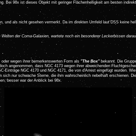
g. Bei 98x ist dieses Objekt mit geringer Flächenhelligkeit am besten indire
ten, und als nicht gesehen vermerkt. Da im direkten Umfeld laut DSS keine he
 Welten der Coma-Galaxien, wartete noch ein besonderer Leckerbissen darauf
1, oder wegen ihrer bemerkenswerten Form als
"The Box"
bekannt. Die Gruppe 
 angenommen, dass NGC 4173 wegen ihrer abweichenden Fluchtgeschwindigke
 NGC-Einträge NGC 4170 und NGC 4171, die von
d'Arrest eingefügt wurden. Wi
n sich nur schwache Sterne, die ihm wahrscheinlich nebelhaft erschienen.
Die
en, besser war der Anblick bei 98x.