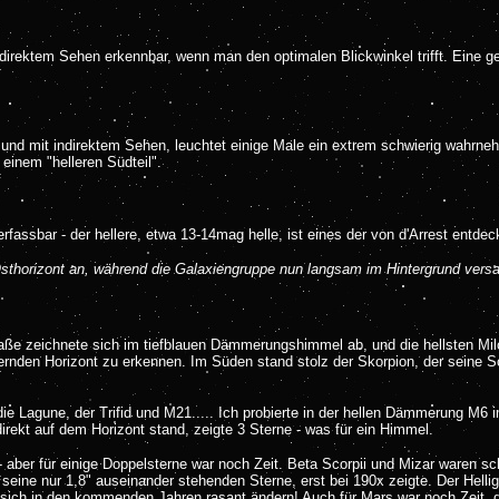
indirektem Sehen erkennbar, wenn man den optimalen Blickwinkel trifft. Eine g
 und mit indirektem Sehen, leuchtet einige Male ein extrem schwierig wahrne
 einem "helleren Südteil".
fassbar - der hellere, etwa 13-14mag helle, ist eines der von
d'Arrest entdec
thorizont an, während die Galaxiengruppe nun langsam im Hintergrund versan
raße zeichnete sich im tiefblauen Dämmerungshimmel ab, und die hellsten Mi
ernden Horizont zu erkennen. Im Süden stand stolz der Skorpion, der seine 
e Lagune, der Trifid und M21..... Ich probierte in der hellen Dämmerung M6 
irekt auf dem Horizont stand, zeigte 3 Sterne - was für ein Himmel.
er für einige Doppelsterne war noch Zeit. Beta Scorpii und Mizar waren sc
eine nur 1,8" auseinander stehenden Sterne, erst bei 190x zeigte. Der Helli
 sich in den kommenden Jahren rasant ändern! Auch für Mars war noch Zeit, d