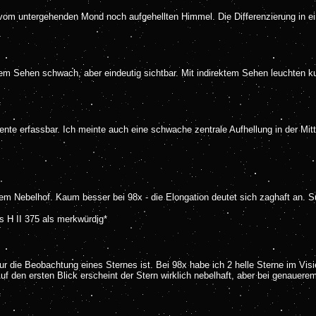
es vom untergehenden Mond noch aufgehellten Himmel. Die Differenzierung in ei
tem Sehen schwach, aber eindeutig sichtbar. Mit indirektem Sehen leuchten k
nte erfassbar. Ich meinte auch eine schwache zentrale Aufhellung in der Mitt
zigem Nebelhof. Kaum besser bei 98x - die Elongation deutet sich zaghaft an. S
 H II 375 als merkwürdig*
r die Beobachtung eines Sternes ist. Bei 98x habe ich 2 helle Sterne im Visie
f den ersten Blick erscheint der Stern wirklich nebelhaft, aber bei genauerem 