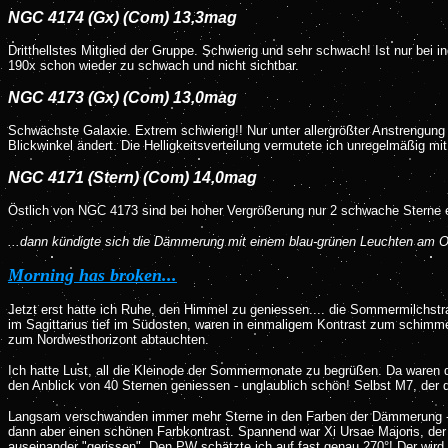
NGC 4174 (Gx) (Com) 13,3mag
Dritthellstes Mitglied der Gruppe. Schwierig und sehr schwach! Ist nur bei 
190x schon wieder zu schwach und nicht sichtbar.
NGC 4173 (Gx) (Com) 13,0mag
Schwächste Galaxie. Extrem schwierig!! Nur unter allergrößter Anstrengung
Blickwinkel ändert. Die Helligkeitsverteilung vermutete ich unregelmäßig mit
NGC 4171 (Stern) (Com) 14,0mag
Östlich von NGC 4173 sind bei hoher Vergrößerung nur 2 schwache Sterne er
...dann kündigte sich die Dämmerung mit einem blau-grünen Leuchten am Os
Morning has broken...
Jetzt erst hatte ich Ruhe, den Himmel zu geniessen.... die Sommermilchst
im Sagittarius tief im Südosten, waren in einmaligem Kontrast zum schimm
zum Nordwesthorizont abtauchten.
Ich hatte Lust, all die Kleinode der Sommermonate zu begrüßen. Da waren di
den Anblick von 40 Sternen geniessen - unglaublich schön! Selbst M7, der d
Langsam verschwanden immer mehr Sterne in den Farben der Dämmerung - ab
dann aber einen schönen Farbkontrast. Spannend war Xi Ursae Majoris, der s
auseinander "gerissen". Den PW schätzte ich auf fast genau 270°! Der wird