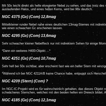
Mit 50x leicht direkt als helle elongierter Nebel zu sehen, und das trotz d
auslaufenden Halos, und eines hellen Kerns, wird bei 98x deutlich.
NGC 4375 (Gx) (Com) 12,8mag
Mittelkleiner runder Nebel nahe eines deutlichen 13mag-Sternes mit indirek
wie einen schwachen Gc erscheinen lassen.
NGC 4295 (Gx) (Com) 13,6mag
Sehr schwacher kleiner Nebelfleck nur mit indirektem Sehen für einige Mome
*Dann ein weiteres H400-Objekt....*
NGC 4251 (Gx) (Com) 10,7mag
Sehr hell bei 50x sichtbar, aber erscheint fast wie ein heller Stern mit win
*Während ich bei NGC 4211A/B keine Chance habe, entpuppt sich Herschels
NGC 4209 (Stern) (Com) ?
Im NGC-IC-Projekt wird es für wahrscheinlich gehalten, das dieses Objekt nu
schwächeres Sternchen, welches mit den beiden hellen ein Dreieck bildet. Au
NGC 4185 (Gx) (Com) 12,1mag