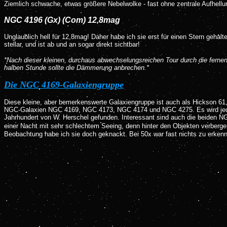
Ziemlich schwache, etwas größere Nebelwolke - fast ohne zentrale Aufhellun
NGC 4196 (Gx) (Com) 12,8mag
Unglaublich hell für 12,8mag! Daher habe ich sie erst für einen Stern gehal
stellar, und ist ab und an sogar direkt sichtbar!
*Nach dieser kleinen, durchaus abwechselungsreichen Tour durch die fernen
halben Stunde sollte die Dämmerung anbrechen.*
Die NGC 4169-Galaxiengruppe
Diese kleine, aber bemerkenswerte Galaxiengruppe ist auch als Hickson 6
NGC-Galaxien NGC 4169, NGC 4173, NGC 4174 und NGC 4275. Es wird jedoch
Jahrhundert von W. Herschel gefunden. Interessant sind auch die beiden
einer Nacht mit sehr schlechtem Seeing, denn hinter den Objekten verberge
Beobachtung habe ich sie doch geknackt. Bei 50x war fast nichts zu erkenn