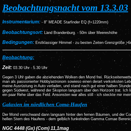
Beobachtungsnacht vom 13.3.03
Instrumentarium:
-
8" MEADE Starfinder EQ (f=1220mm)
Beobachtungsort:
Land Brandenburg. - 50m über Meereshöhe
Bedingungen:
Erstklassiger Himmel - zu besten Zeiten Grenzgröße >6m
Beobachtung:
Zeit:
03
.30 Uhr - 5.30 Uhr
Gegen 3 Uhr gaben die abziehenden Wolken den Mond frei. Rückseitenwetter
man als passionierter Hobbyastronom sowieso einen derart verkorksten Lebe
meine Ausrüstung in Auto verladen, und stand nach gut einer halben Stund
gegen Südwest, während der Skoprion langsam über den Horizont trat. Ich l
ein paar Rehe über das Feld. Ansonsten war alles still - ich steckte mir me
Galaxien im nördlichen Coma-Haufen
Der Mond verschwand dann langsam hinter den fernen Bäumen, und der Coma-
hellen Stern des Haufens - dem gelblich funkelnden Gamma Comae Berenices
NGC 4448 (Gx) (Com) 11,1mag