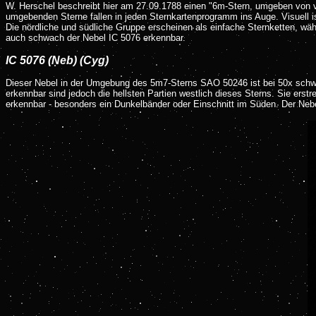
W. Herschel beschreibt hier am 27.09.1788 einen "6m-Stern, umgeben von vie
umgebenden Sterne fallen in jeden Sternkartenprogramm ins Auge. Visuell is
Die nördliche und südliche Gruppe erscheinen als einfache Sternketten, währ
auch schwach der Nebel IC 5076 erkennbar.
IC 5076 (Neb) (Cyg)
Dieser Nebel in der Umgebung des 5m7-Sterns SAO 50246 ist bei 50x schwac
erkennbar sind jedoch die hellsten Partien westlich dieses Sterns. Sie ers
erkennbar - besonders ein Dunkelbänder oder Einschnitt im Süden. Der Nebe