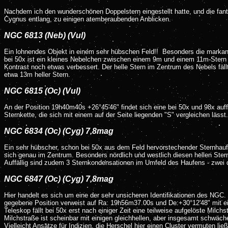
Nachdem ich den wunderschönen Doppelstern eingestellt hatte, und die fan
Cygnus entlang, zu einigen atemberaubenden Anblicken.
NGC 6813 (Neb) (Vul)
Ein lohnendes Objekt in einem sehr hübschen Feld!! Besonders die markant
bei 50x ist ein kleines Nebelchen zwischen einem 9m und einem 11m-Stern si
Kontrast noch etwas verbessert. Der helle Stern im Zentrum des Nebels fäll
etwa 13m heller Stern.
NGC 6815 (Oc) (Vul)
An der Position 19h40m40s +26°45'46" findet sich eine bei 50x und 98x auff
Sternkette, die sich mit einem auf der Seite liegenden "S" vergleichen läss
NGC 6834 (Oc) (Cyg) 7,8mag
Ein sehr hübscher, schon bei 50x aus dem Feld hervorstechender Sternhaufe
sich genau im Zentrum. Besonders nördlich und westlich diesen hellen Stern
Auffällig sind zudem 3 Sternkondensationen im Umfeld des Haufens - zwei 
NGC 6847 (Oc) (Cyg) 7,8mag
Hier handelt es sich um eine der sehr unsicheren Identifikationen des NGC. 
gegebene Position verweist auf Ra: 19h56m37.00s und De:+30°12'48" mit ein
Teleskop fällt bei 50x erst nach einiger Zeit eine teilweise aufgelöste Mil
Milchstraße ist scheinbar mit einigen gleichhellen, aber insgesamt schwäc
Vielleicht Ansätze für Indizien, die Herschel hier einen Cluster vermuten lie