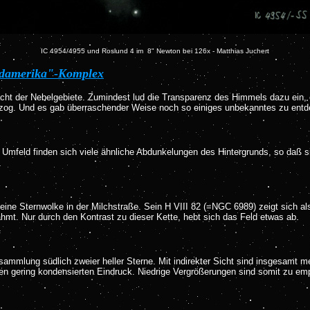
IC 4954/4955 und Roslund 4 im 8" Newton bei 126x - Matthias Juchert
ordamerika"-Komplex
ht der Nebelgebiete. Zumindest lud die Transparenz des Himmels dazu ein,
 zog. Und es gab überraschender Weise noch so einiges unbekanntes zu entd
Im Umfeld finden sich viele ähnliche Abdunkelungen des Hintergrunds, so daß
 kleine Sternwolke in der Milchstraße. Sein H VIII 82 (=NGC 6989) zeigt sich 
hmt. Nur durch den Kontrast zu dieser Kette, hebt sich das Feld etwas ab.
sammlung südlich zweier heller Sterne. Mit indirekter Sicht sind insgesamt 
nen gering kondensierten Eindruck. Niedrige Vergrößerungen sind somit zu em