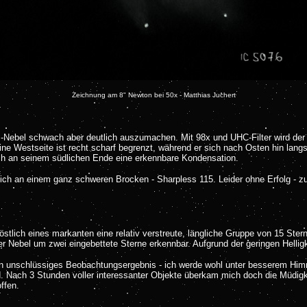
Zeichnung am 8" Newton bei 50x - Matthias Juchert
Nebel schwach aber deutlich auszumachen. Mit 98x und UHC-Filter wird der Ein
ine Westseite ist recht scharf begrenzt, während er sich nach Osten hin lang
auch an seinem südlichen Ende eine erkennbare Kondensation.
ch an einem ganz schweren Brocken - Sharpless 115. Leider ohne Erfolg - zu
 östlich eines markanten eine relativ verstreute, längliche Gruppe von 15 Ste
er Nebel um zwei eingebettete Sterne erkennbar. Aufgrund der geringen Helligk
in unschlüssiges Beobachtungsergebnis - ich werde wohl unter besserem Him
. Nach 3 Stunden voller interessanter Objekte überkam mich doch die Müdigk
ffen.