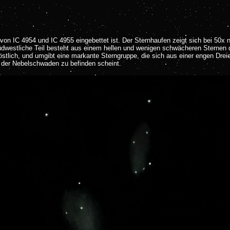
on IC 4954 und IC 4955 eingebettet ist. Der Sternhaufen zeigt sich bei 50x n
südwestliche Teil besteht aus einem hellen und wenigen schwächeren Sternen di
ordöstlich, und umgibt eine markante Sterngruppe, die sich aus einer engen Dr
lb der Nebelschwaden zu befinden scheint.