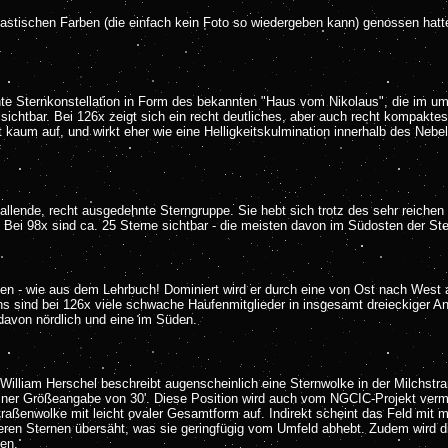
tastischen Farben (die einfach kein Foto so wiedergeben kann) genossen hat
e Sternkonstellation in Form des bekannten "Haus vom Nikolaus", die im um
chtbar. Bei 126x zeigt sich ein recht deutliches, aber auch recht kompaktes 
t kaum auf, und wirkt eher wie eine Helligkeitskulmination innerhalb des Neb
allende, recht ausgedehnte Sterngruppe. Sie hebt sich trotz des sehr reichen
t. Bei 98x sind ca. 25 Sterne sichtbar - die meisten davon im Südosten der St
n - wie aus dem Lehrbuch! Dominiert wird er durch eine von Ost nach West ang
s sind bei 126x viele schwache Haufenmitglieder in insgesamt dreieckiger Ano
davon nördlich und eine im Süden.
William Herschel beschreibt augenscheinlich eine Sternwolke in der Milchstraße
er Größeangabe von 30'. Diese Position wird auch vom NGCIC-Projekt vermute
chstraßenwolke mit leicht ovaler Gesamtform auf. Indirekt scheint das Feld mi
heren Sternen übersäht, was sie geringfügig vom Umfeld abhebt. Zudem wird d
ßen.