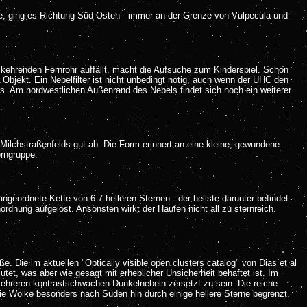
te, ging es Richtung Süd-Osten - immer an der Grenze von Vulpecula und
kehrenden Fernrohr auffällt, macht die Aufsuche zum Kinderspiel. Schon
Objekt. Ein Nebelfilter ist nicht unbedingt nötig, auch wenn der UHC den
els. Am nordwestlichen Außenrand des Nebels findet sich noch ein weiterer
 Milchstraßenfelds gut ab. Die Form erinnert an eine kleine, gewundene
erngruppe.
eordnete Kette von 6-7 helleren Sternen - der hellste darunter befindet
rdnung aufgelöst. Ansonsten wirkt der Haufen nicht all zu sternreich.
. Die im aktuellen "Optically visible open clusters catalog" von Dias et al
t, was aber wie gesagt mit erheblicher Unsicherheit behaftet ist. Im
t mehreren kontrastschwachen Dunkelnebeln zersetzt zu sein. Die reiche
ie Wolke besonders nach Süden hin durch einige hellere Sterne begrenzt.