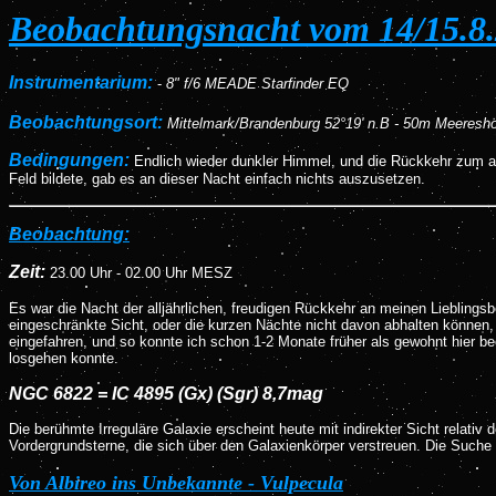
Beobachtungsnacht vom 14/15.8
Instrumentarium:
-
8" f/6 MEADE Starfinder EQ
Beobachtungsort:
Mittelmark/Brandenburg 52°19' n.B - 50m Meeresh
Bedingungen:
Endlich wieder dunkler Himmel, und die Rückkehr zum a
Feld bildete, gab es an dieser Nacht einfach nichts auszusetzen.
Beobachtung:
Zeit:
23.00 Uhr - 02.00 Uhr MESZ
Es war die Nacht der alljährlichen, freudigen Rückkehr an meinen Liebling
eingeschränkte Sicht, oder die kurzen Nächte nicht davon abhalten können, 
eingefahren, und so konnte ich schon 1-2 Monate früher als gewohnt hier b
losgehen konnte.
NGC 6822 = IC 4895 (Gx) (Sgr) 8,7mag
Die berühmte Irreguläre Galaxie erscheint heute mit indirekter Sicht relativ
Vordergrundsterne, die sich über den Galaxienkörper verstreuen. Die Suche 
Von Albireo ins Unbekannte - Vulpecula