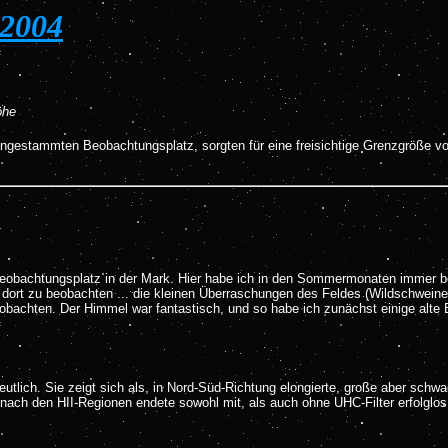
.2004
öhe
ngestammten Beobachtungsplatz, sorgten für eine freisichtige Grenzgröße v
sbeobachtungsplatz in der Mark. Hier habe ich in den Sommermonaten immer b
dort zu beobachten ... die kleinen Überraschungen des Feldes (Wildschweine)
eobachten. Der Himmel war fantastisch, und so habe ich zunächst einige alte
 deutlich. Sie zeigt sich als, in Nord-Süd-Richtung elongierte, große aber schw
nach den HII-Regionen endete sowohl mit, als auch ohne UHC-Filter erfolglos