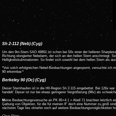
Sh 2-112 (Neb) (Cyg)
Um den 9m-Stern SAO 49801 ist schon bei 50x einer der helleren Sharpless-
Richtung elongierter Nebelarm, der sich an den hellen Stern anschmiegt. Se
Helligkeitskulminationen. So findet sich sowohl bei dem hellen Stern als 
*Von solch erfolgreichen Nebel-Beobachtungen angespornt, versuchte ich mi
90 erkennbar.*
Berkeley 90 (Oc) (Cyg)
Dieser Sternhaufen ist in die HII-Region Sh 2-115 eingebettet. Bei 126x war
handelt. Dieser ist nur bei etwas geringerer Vergrößerung (98x) als schwach
M
eine Beobachtungsversuche an PK 85+4.1 = Abell 71 brachten letztlich e
Gattung von Objekten, für die für meinen 8" doch eine Nummer zu groß sind
nächsten Tage lies ohnehin noch auf weitere Beobachtungsmöglichkeiten ho
Clear Skies