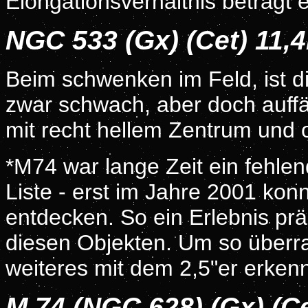
Elongationsverhältnis beträgt
NGC 533 (Gx) (Cet) 11,
Beim schwenken im Feld, ist di
zwar schwach, aber doch auffäl
mit recht hellem Zentrum und
*M74 war lange Zeit ein fehle
Liste - erst im Jahre 2001 konn
entdecken. So ein Erlebnis prä
diesen Objekten. Um so überra
weiteres mit dem 2,5"er erken
M 74 (NGC 628) (Gx) (C