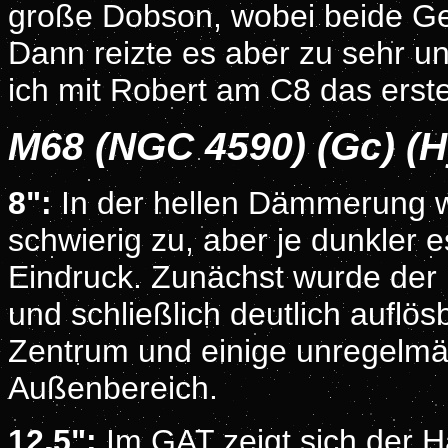
große Dobson, wobei beide Gerä
Dann reizte es aber zu sehr u
ich mit Robert am C8 das erst
M68 (NGC 4590) (Gc) (
8":
In der hellen Dämmerung wa
schwierig zu, aber je dunkler
Eindruck. Zunächst wurde der H
und schließlich deutlich auflös
Zentrum und einige unregelmäß
Außenbereich.
12,5":
Im GAT zeigt sich der H