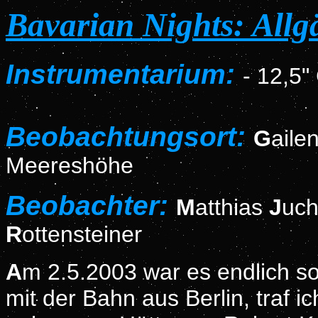
Bavarian Nights: Allg
Instrumentarium:
-
12,5"
Beobachtungsort:
G
aile
Meereshöhe
Beobachter:
M
atthias
J
uch
R
ottensteiner
A
m 2.5.2003 war es endlich so
mit der Bahn aus Berlin, traf 