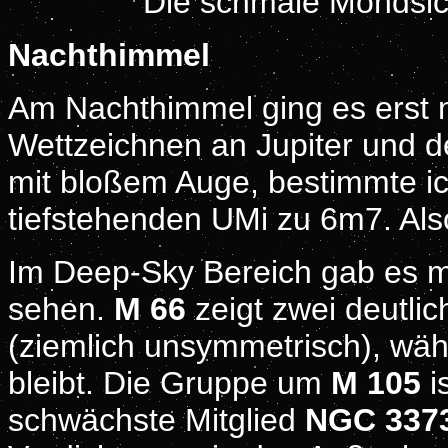
Die schmale Mondsich
Nachthimmel
Am Nachthimmel ging es erst 
Wettzeichnen an Jupiter und d
mit bloßem Auge, bestimmte ic
tiefstehenden UMi zu 6m7. Als
Im Deep-Sky Bereich gab es mi
sehen.
M 66
zeigt zwei deutli
(ziemlich unsymmetrisch), wä
bleibt. Die Gruppe um
M 105
i
schwächste Mitglied
NGC 337