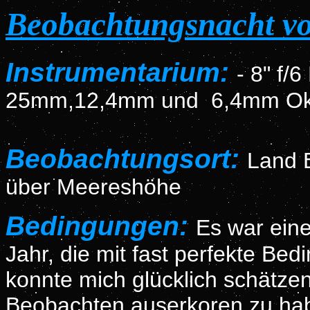
Beobachtungsnacht v
Instrumentarium:
- 8" f/
25mm,12,4mm und 6,4mm Okul
Beobachtungsort:
Land 
über Meereshöhe
Bedingungen:
Es war ein
Jahr, die mit fast perfekte Be
konnte mich glücklich schätze
Beobachten auserkoren zu hab