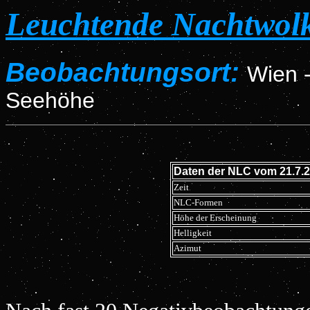
Leuchtende Nachtwol
Beobachtungsort:
Wien -
Seehöhe
Daten der NLC vom 21.7.
Zeit
NLC-Formen
Höhe der Erscheinung
Helligkeit
Azimut