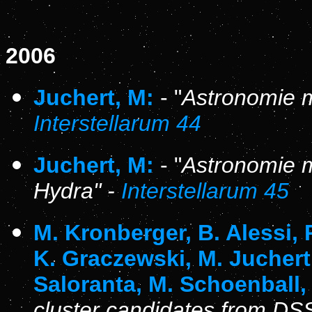
2006
Juchert, M:
- "
Astronomie m
Interstellarum 44
Juchert, M:
- "
Astronomie 
Hydra" -
Interstellarum 4
5
M. Kronberger, B. Alessi, P
K. Graczewski, M. Juchert,
Saloranta, M. Schoenball,
cluster candidates from D