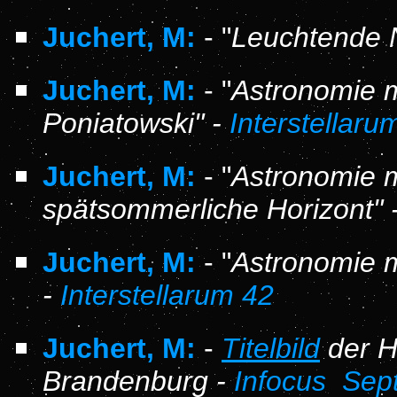
Juchert, M:
- "
Leuchtende 
Juchert, M:
- "
Astronomie m
Poniatowski" -
Interstellaru
Juchert, M:
- "
Astronomie m
spätsommerliche Horizont" 
Juchert, M:
- "
Astronomie m
-
Interstellarum 42
Juchert, M:
-
Titelbild
der H
Brandenburg -
Infocus Sep