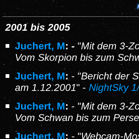
2001 bis 2005
Juchert, M
: -
"
Mit dem 3-Zol
Vom Skorpion bis zum Sch
Juchert, M
:
- "
Bericht der
am 1.12.2001
" -
NightSky 1
Juchert, M
:
- "
Mit dem 3-Zol
Vom Schwan bis zum Pers
Juchert, M
:
- "
Webcam-Mos