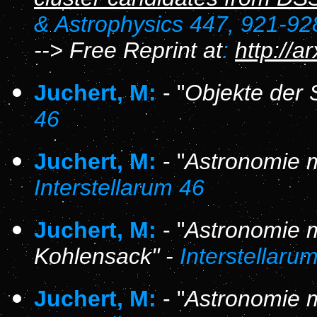
& Astrophysics 447, 921-92
--> Free Reprint at
:
http://a
Juchert, M:
- "
Objekte der 
46
Juchert, M:
- "
Astronomie 
Interstellarum 46
Juchert, M:
- "
Astronomie m
Kohlensack" -
Interstellaru
Juchert, M:
- "
Astronomie m