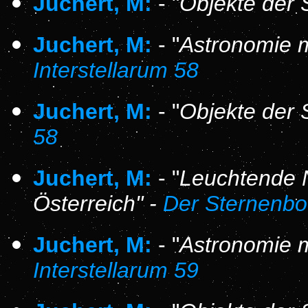
Juchert, M:
- "
Objekte der 
Juchert, M:
- "
Astronomie m
Interstellarum 58
Juchert, M:
- "
Objekte der 
58
Juchert, M:
- "
Leuchtende N
Österreich" -
Der Sternenbo
Juchert, M:
- "
Astronomie m
Interstellarum 59