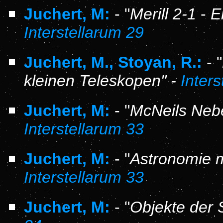
Juchert, M:
- "
Merill 2-1
-
E
Interstellarum 29
Juchert, M., Stoyan, R.:
- "
kleinen Teleskopen" -
Inter
Juchert, M:
- "
McNeils Nebe
Interstellarum 33
Juchert, M:
- "
Astronomie m
Interstellarum 33
Juchert, M:
- "
Objekte der 